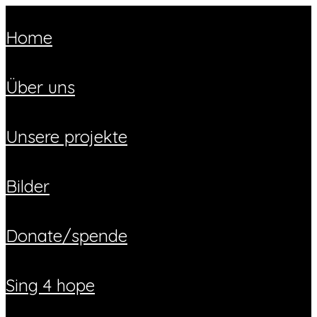
home
über uns
unsere projekte
bilder
donate/spende
sing 4 hope