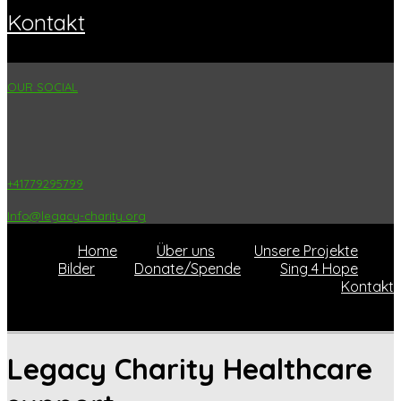
kontakt
OUR SOCIAL
+41779295799
Info@legacy-charity.org
Home
Über uns
Unsere Projekte
Bilder
Donate/Spende
Sing 4 Hope
Kontakt
Legacy Charity Healthcare