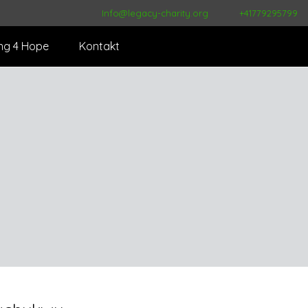
Info@legacy-charity.org
+41779295799
ng 4 Hope
Kontakt